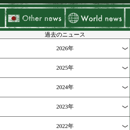
▶
新着
KO KiNG
ダイエット
女子情報
rscproduct
過去のニュース
2026年
2025年