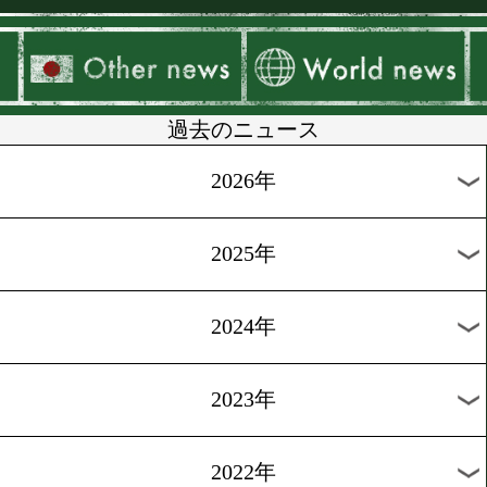
▶
新着
KO KiNG
ダイエット
女子情報
rscproduct
過去のニュース
2026年
2025年