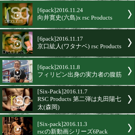
阪下優友(角海老宝石)x rsc
Products
[6pack]2016.12.1
川端遼太郎(真正) x rsc Produ
[6pack]2016.11.24
向井寛史(六島)x rsc Product
[6pack]2016.11.17
京口紘人(ワタナベ) rsc Produ