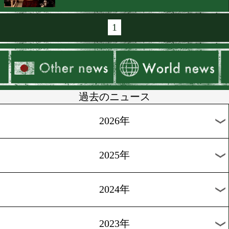
[6pack]2016.11.8
フィリピン出身の実力者の
[Six-Pack]2016.11.7
RSC Products 第二弾は丸
太(森岡)
[Six-pack]2016.11.3
rscの新動画シリーズ6Pack
1