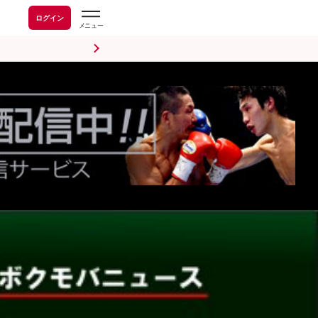
ログイン
前日計量・調印式
試合後会見
海外情報
五輪情報