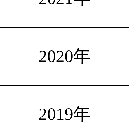
注目選手
海外情報
占い