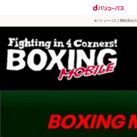
dバリューパスご契約済み
試合日程
試合結果
ランキング
練習動画
2008年5月のニュース
▶
新着
KO KiNG
ダイエット
女子情報
rscproducts