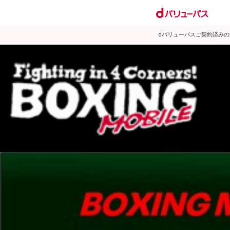
dバリューパスご契約済み
試合日程
試合結果
ランキング
練習動画
2009年1月のニュース
▶
新着
KO KiNG
ダイエット
女子情報
rscproducts