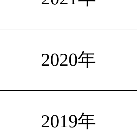
注目選手
海外情報
占い