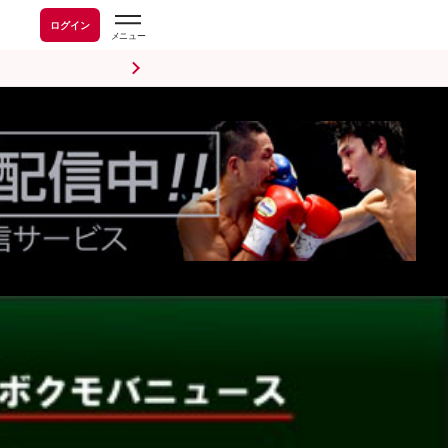
ログイン
前日計量・調印式
試合後会見
海外情報
五輪情報