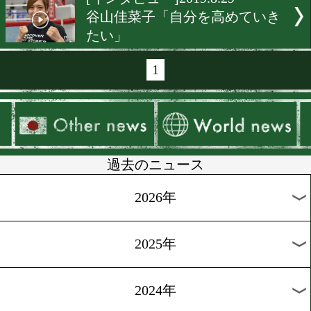
[インタビュー]2019.9.7
若狭与志枝「打ち合いに持
いく」
[インタビュー]2019.9.7
藤原芽子「倒せるパンチを
つ」
[インタビュー]2019.9.3
花形冴美「池山さんと4度
ない!」
[インタビュー]2019.9.3
池山直「決着をつける」