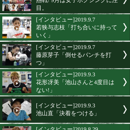
3度目の対戦、因縁に決着
る
[調印式・前日計量]2019.9.1
宮尾綾香「4団体を統一し
い!」
[前日計量]2019.9.11
スピードスターに挑む挑戦
タピオカで一息つく
[女子特集]2019.9.10
熱戦! 9月は女子ボクシング
目。