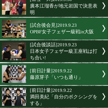
▶
新着
KO KiNG
ダイエット
女子情報
rscproduct
[ニュース]2019.9.30
廣本江瑠香が地元岩国で決
明
[試合後会見]2019.9.23
OPBF女子フェザー級戦in
[試合後談話]2019.9.23
日本女子フェザー級王座戦
ち合い!
[前日計量]2019.9.22