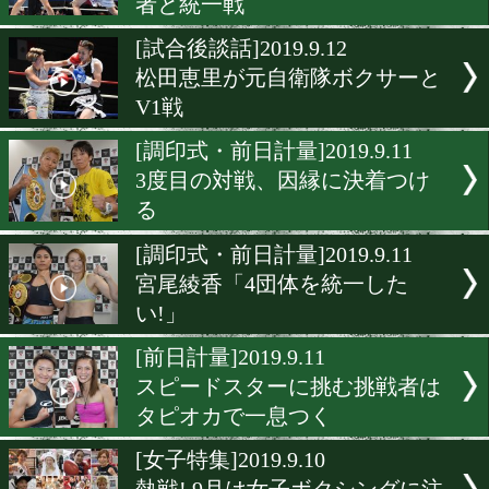
[インタビュー]2019.9.14
満田美紀「倒して勝つ」
[試合後会見]2019.9.13
花形冴美vs池山直 3度目の
は
[試合後会見]2019.9.12
宮尾綾香がメキシコの実力
者と統一戦
[試合後談話]2019.9.12
松田恵里が元自衛隊ボクサ
V1戦
[調印式・前日計量]2019.9.1