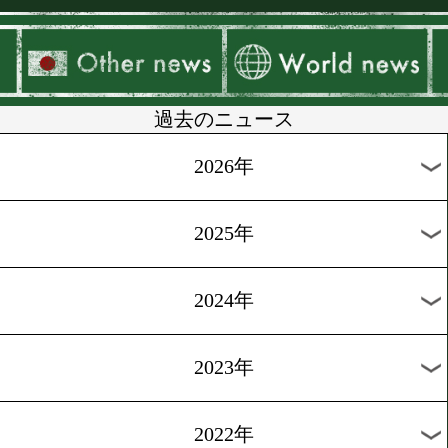
▶
新着
KO KiNG
ダイエット
女子情報
rscproduct
過去のニュース
2026年
2025年