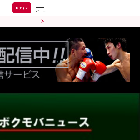
ログイン
前日計量・調印式
試合後会見
海外情報
五輪情報