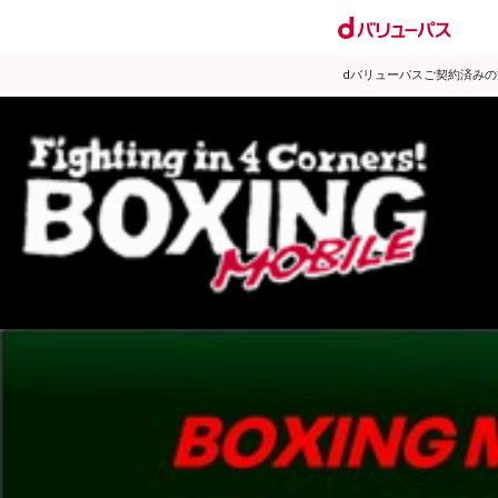
dバリューパスご契約済み
試合日程
試合結果
ランキング
練習動画
2012年11月のニュース
▶
新着
KO KiNG
ダイエット
女子情報
rscproducts