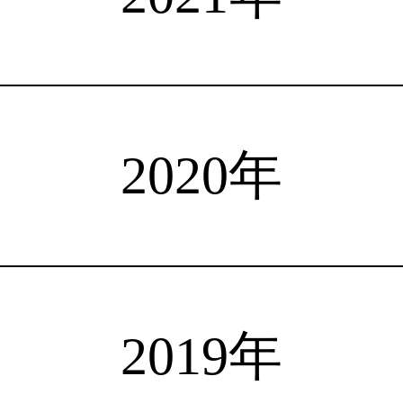
注目選手
海外情報
占い