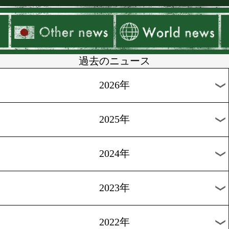
▶
新着
KO KiNG
ダイエット
女子情報
rscproduct
過去のニュース
2026年
2025年