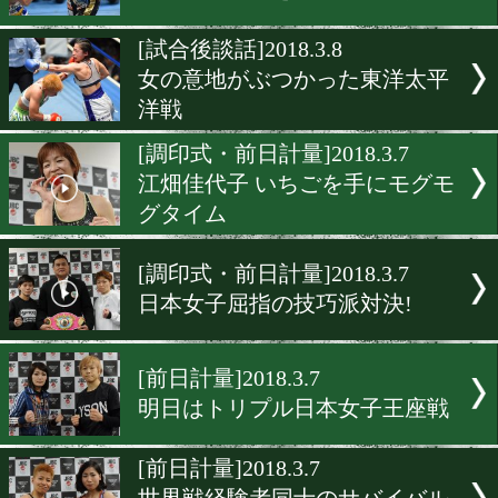
激戦となった日本女子トリ
戦
[試合後会見]2018.3.8
鬼門の初防衛戦に挑んだ江
代子
[試合後会見]2018.3.8
世界のベルトを手にしたの
[試合後談話]2018.3.8
女の意地がぶつかった東洋
洋戦
[調印式・前日計量]2018.3.7