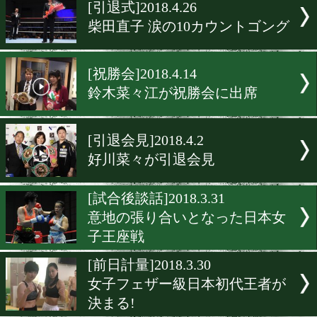
▶
新着
KO KiNG
ダイエット
女子情報
rscproduct
[引退式]2018.4.26
柴田直子 涙の10カウント
[祝勝会]2018.4.14
鈴木菜々江が祝勝会に出席
[引退会見]2018.4.2
好川菜々が引退会見
[試合後談話]2018.3.31