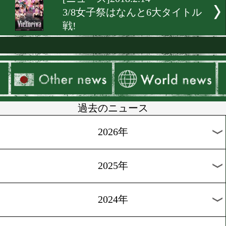
[インタビュー]2018.3.4
女医ボクサーを直撃!
[インタビュー]2018.2.27
小澤瑤生 今度こそ獲る
[試合結果]2018.2.18
ぬきてるみがアルゼンチン
界挑戦
[海外レポ]2018.2.17
ぬきがアルゼンチンで前日
にパス