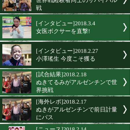
江畑佳代子 いちごを手にモ
グタイム
[調印式・前日計量]2018.3.7
日本女子屈指の技巧派対決!
[前日計量]2018.3.7
明日はトリプル日本女子王
[前日計量]2018.3.7
世界戦経験者同士のサバイ
戦