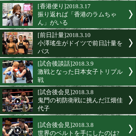
意地の張り合いとなった日
子王座戦
[前日計量]2018.3.30
女子フェザー級日本初代王
決まる!
[香港便り]2018.3.17
振り返れば「香港のラムち
ん」がいる
[前日計量]2018.3.10
小澤瑤生がドイツで前日計
パス
[試合後談話]2018.3.9