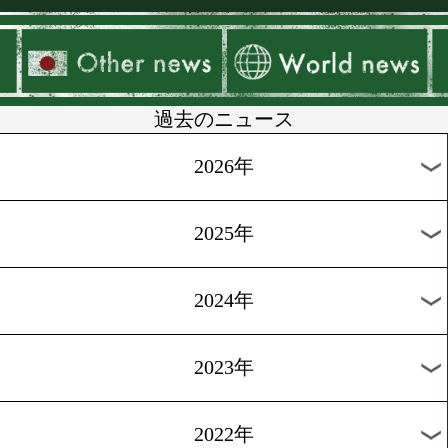
▶
新着
KO KiNG
ダイエット
女子情報
rscproduct
過去のニュース
2026年
2025年