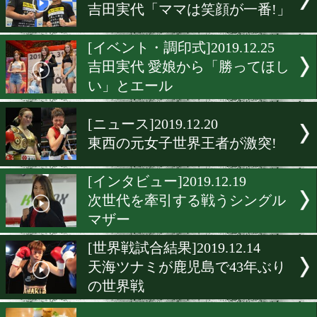
吉田実代「大晦日のリング
子の爪痕を残す」
[発表会見]2019.12.27
チャオズ箕輪「噛みついて
る!」
[立ち話]2019.12.27
2階級制覇を狙う宮尾綾香
[公開練習]2019.12.26
吉田実代「ママは笑顔が一