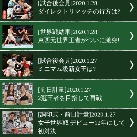
▶
新着
KO KiNG
ダイエット
女子情報
rscproduct
[試合後会見]2020.1.28
ダイレクトリマッチの行方
[世界戦結果]2020.1.28
東西元世界王者がついに激
[試合後会見]2020.1.27
ミニマム級新女王は?
[前日計量]2020.1.27