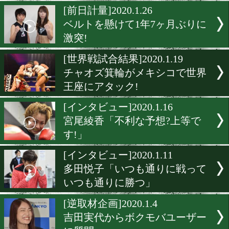
2冠王者を目指して再戦
[調印式・前日計量]2020.1.2
女子世界戦 デビュー12年
初対決
[前日計量]2020.1.26
ベルトを懸けて1年7ヶ月ぶ
激突!
[世界戦試合結果]2020.1.19
チャオズ箕輪がメキシコで
王座にアタック!
[インタビュー]2020.1.16