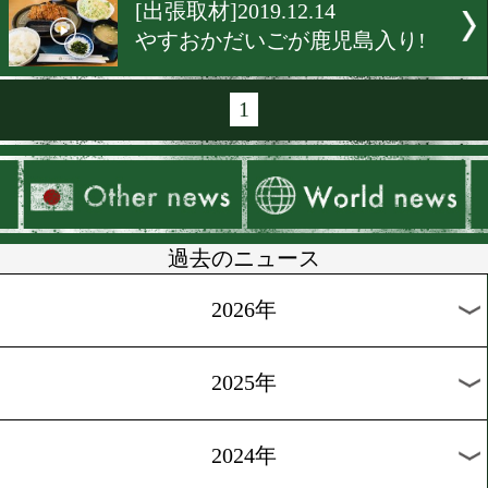
[イベント・調印式]2019.12.
吉田実代 愛娘から「勝って
い」とエール
[ニュース]2019.12.20
東西の元女子世界王者が激
[インタビュー]2019.12.19
次世代を牽引する戦うシン
マザー
[世界戦試合結果]2019.12.14
天海ツナミが鹿児島で43年
の世界戦