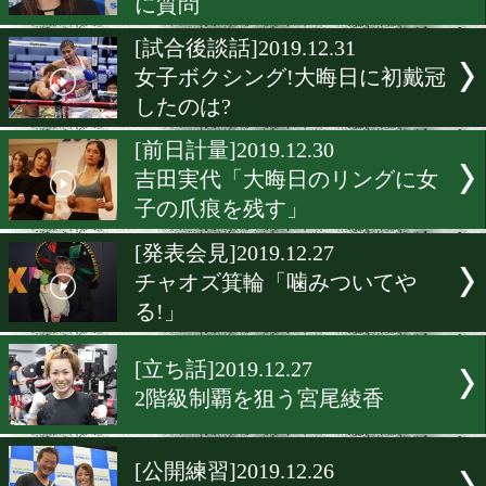
宮尾綾香「不利な予想?上
す!」
[インタビュー]2020.1.11
多田悦子「いつも通りに戦
いつも通りに勝つ」
[逆取材企画]2020.1.4
吉田実代からボクモバユー
に質問
[試合後談話]2019.12.31
女子ボクシング!大晦日に
したのは?
[前日計量]2019.12.30