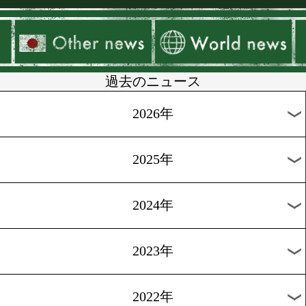
▶
新着
KO KiNG
ダイエット
女子情報
rscproduct
過去のニュース
2026年
2025年