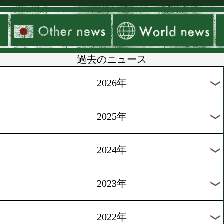
▶
新着
KO KiNG
ダイエット
女子情報
rscproduct
過去のニュース
2026年
2025年