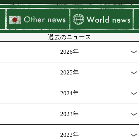
▶
新着
KO KiNG
ダイエット
女子情報
rscproduct
過去のニュース
2026年
2025年