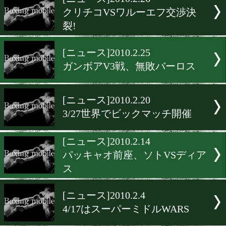
▶
新着
KO KiNG
ダイエット
女子情報
rscproduct
[ニュース]2010.2.26
クリチコVSワルーエフ交渉
裂!
[ニュース]2010.2.25
ガンボアV3戦、無敗バーロ
[ニュース]2010.2.20
3/27世界でビックマッチ開
[ニュース]2010.2.14