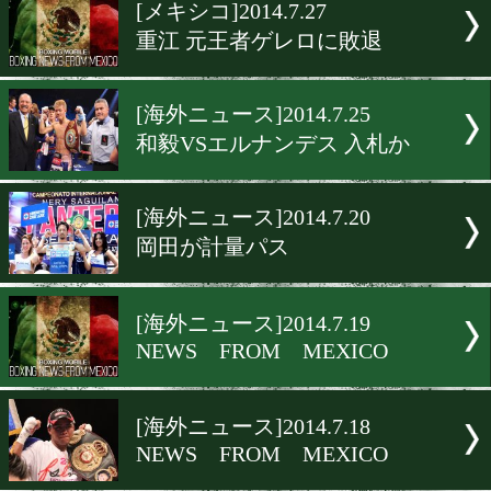
▶
新着
KO KiNG
ダイエット
女子情報
rscproduct
[メキシコ]2014.7.27
重江 元王者ゲレロに敗退
[海外ニュース]2014.7.25
和毅VSエルナンデス 入札
[海外ニュース]2014.7.20
岡田が計量パス
[海外ニュース]2014.7.19