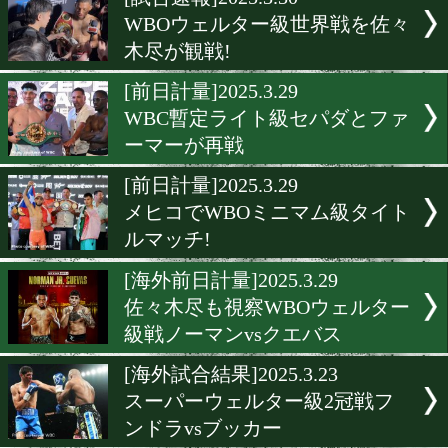
▶
新着
KO KiNG
ダイエット
女子情報
rscproduct
[試合速報]2025.3.30
WBOウェルター級世界戦
木尽が観戦!
[前日計量]2025.3.29
WBC暫定ライト級セパダと
ーマーが再戦
[前日計量]2025.3.29
メヒコでWBOミニマム級
ルマッチ!
[海外前日計量]2025.3.29