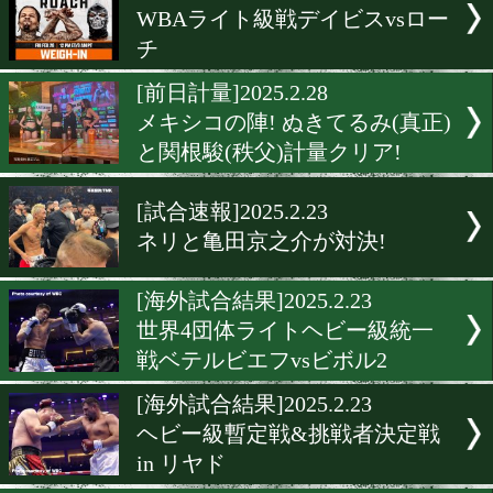
WBAライト級戦デイビスv
チ
[海外試合結果]2025.3.2
平岡アンディが狙うWBA&
世界スーパーライト級タイ
戦
[海外前日計量]2025.3.1
アンディの標的! 世界スー
ライト級前日計量
[海外前日計量]2025.3.1
WBAライト級戦デイビスv
チ