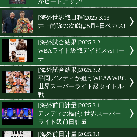
WBO会長がクロフォード
王座剥奪を示唆
[試合速報]2025.3.16
ニックボールとドヘニー、
ちが勝った?
[前日計量]2025.3.15
ニック・ボールとTJ・ドヘ
がヒートアップ!
[海外世界戦日程]2025.3.13
井上尚弥の次戦は5月4日ベ
[海外試合結果]2025.3.2