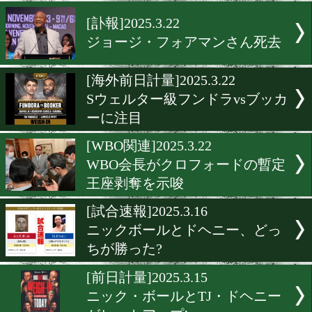
佐々木尽も視察WBOウェ
級戦ノーマンvsクエバス
[海外試合結果]2025.3.23
スーパーウェルター級2冠
ンドラvsブッカー
[訃報]2025.3.22
ジョージ・フォアマンさん
[海外前日計量]2025.3.22
Sウェルター級フンドラvs
ーに注目
[WBO関連]2025.3.22