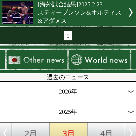
[前日計量]2025.2.28
メキシコの陣! ぬきてるみ(
と関根駿(秩父)計量クリア!
[試合速報]2025.2.23
ネリと亀田京之介が対決!
[海外試合結果]2025.2.23
世界4団体ライトヘビー級
戦ベテルビエフvsビボル2
[海外試合結果]2025.2.23
ヘビー級暫定戦&挑戦者決
in リヤド