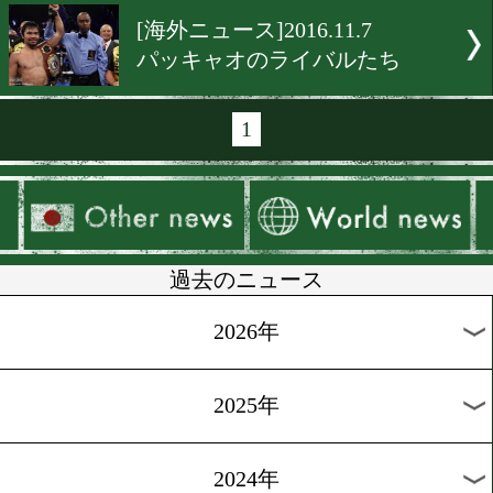
[前日計量]2016.11.26
WBO スーパーフェザー級
[ニュース]2016.11.24
パッキャオ来日、ボク議連
親
[ニュース]2016.11.17
岩佐 オッズは不利
[海外情報]2016.11.11
パッキャオがヘリで帰郷