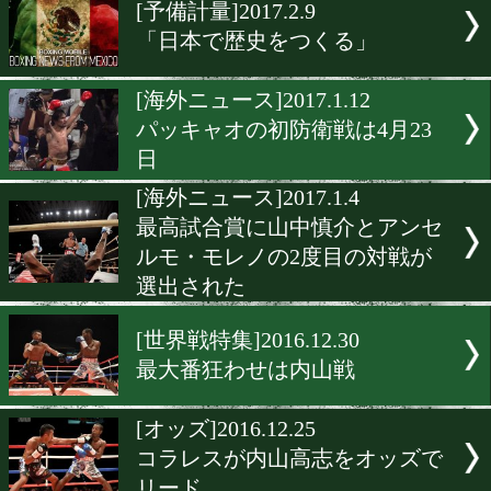
▶
新着
KO KiNG
ダイエット
女子情報
rscproduct
[予備計量]2017.2.9
「日本で歴史をつくる」
[海外ニュース]2017.1.12
パッキャオの初防衛戦は4月
日
[海外ニュース]2017.1.4
最高試合賞に山中慎介とア
ルモ・モレノの2度目の対
選出された