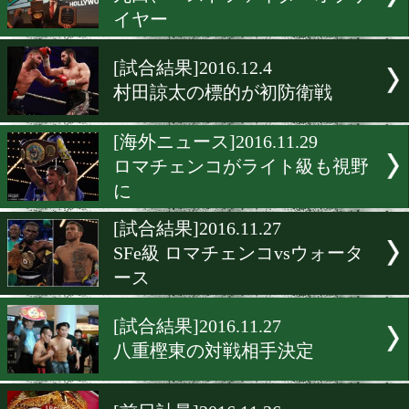
[テレビ情報]2016.12.20
三浦vsローマンを生中継
[試合速報]2016.12.14
完全アウェーで王者を撃破
たのか?
[ニュース]2016.12.14
丸田、ベストファイターオ
イヤー
[試合結果]2016.12.4
村田諒太の標的が初防衛戦