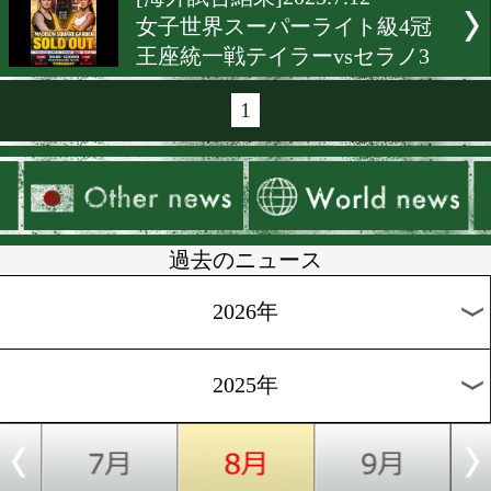
[海外前日計量]2025.7.19
ヘビー級4団体統一戦!ウシク
デュボアⅡ
[海外試合結果]2025.7.13
WBCライト級戦スティーブ
ンvsセペダ in RINGⅢ
[海外試合結果]2025.7.13
RINGⅢでWBCスーパーラ
級戦プエジョvsマティアス
[海外試合結果]2025.7.13
堤麗斗がニューヨークでプ
2戦目