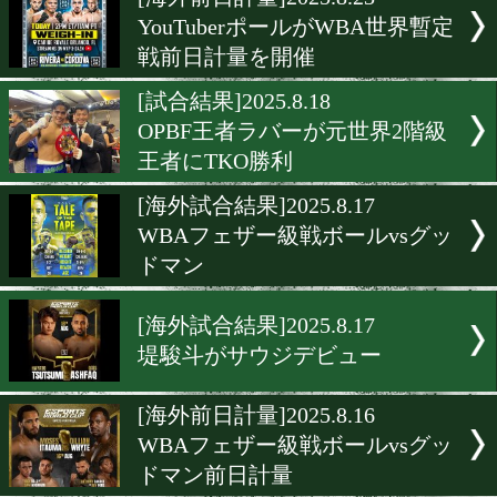
▶
新着
KO KiNG
ダイエット
女子情報
rscproduct
[海外前日計量]2025.8.23
YouTuberポールがWBA世
戦前日計量を開催
[試合結果]2025.8.18
OPBF王者ラバーが元世界2
王者にTKO勝利
[海外試合結果]2025.8.17
WBAフェザー級戦ボールv
ドマン
[海外試合結果]2025.8.17