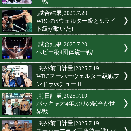
NYでトップランク期待の
世界初挑戦
[海外前日計量]2025.7.26
NYでW世界戦前日計量
[試合結果]2025.7.20
S.フライ級バムとカフが2
一戦
[試合結果]2025.7.20
WBCのSウェルター級とS.
ト級が動いた!