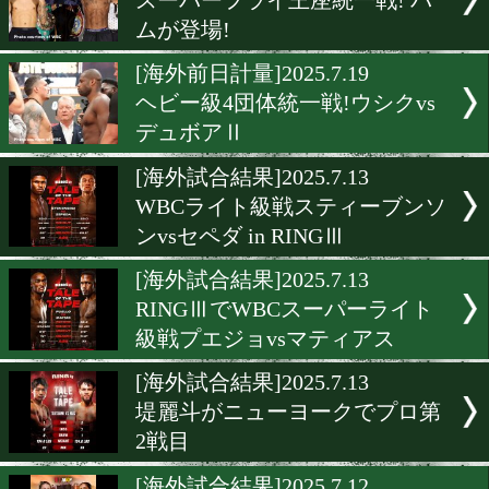
[試合結果]2025.7.20
ヘビー級4団体統一戦!
[海外前日計量]2025.7.19
WBCスーパーウェルター級
ンドラvsチューⅡ
[前日計量]2025.7.19
パッキャオ4年ぶりの試合
界戦!
[海外前日計量]2025.7.19
スーパーフライ王座統一戦!
ムが登場!