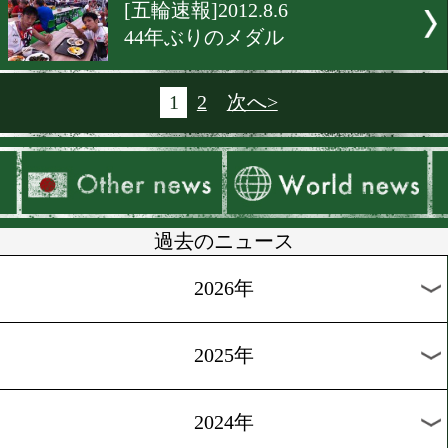
[意気込み]2012.8.9
五輪戦士、準決勝直前
[五輪ニュース]2012.8.7
村田もメダル確定
[海外ニュース]2012.8.6
ドネアが西岡戦を発表
[五輪ニュース]2012.8.6
清水、次戦は10日