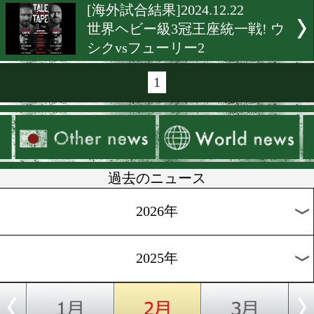
[WBC]2025.1.7
WBCの年間KO賞は井上尚弥
イス・ネリ(メキシコ)戦
[海外前日計量]2025.1.7
今年最初の世界戦はIBFク
ザー級オペタイアvsニイカ
[WBA]2025.1.7
井上真吾トレーナーがWB
秀トレーナー賞受賞!
[海外試合結果]2024.12.26
WBCライトフライ級戦カニ
スvsプラダブスリ