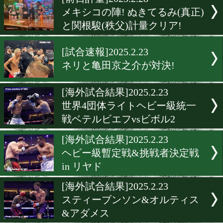
▶
新着
KO KiNG
ダイエット
女子情報
rscproduct
[前日計量]2025.2.28
メキシコの陣! ぬきてるみ(
と関根駿(秩父)計量クリア!
[試合速報]2025.2.23
ネリと亀田京之介が対決!
[海外試合結果]2025.2.23
世界4団体ライトヘビー級
戦ベテルビエフvsビボル2
[海外試合結果]2025.2.23