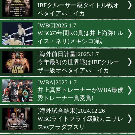
[海外試合結果]2025.2.15
銀メダリスト対決!WBOラ
級戦ベリンチクvsデイビス
[海外前日計量]2025.2.14
WBOライト級戦ベリンチク
イビス前日計量
[試合速報]2025.2.2
フルトンがフィゲロに挑戦!
上尚弥を待つのはどっち?
[海外試合結果]2025.1.8
IBFクルーザー級タイトル
ペタイアvsニイカ