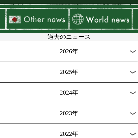
▶
新着
KO KiNG
ダイエット
女子情報
rscproduct
過去のニュース
2026年
2025年