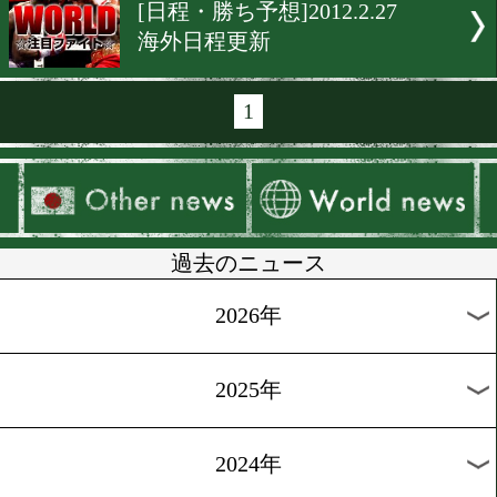
[海外試合結果]2012.3.3
ポンサクレックvsハロまさ
の…
[海外ニュース]2012.3.1
石田がGBPと契約
[海外ニュース]2012.2.29
ダルチニャンがコメント
[海外ニュース]2012.2.29
3/31 リナレス再起戦