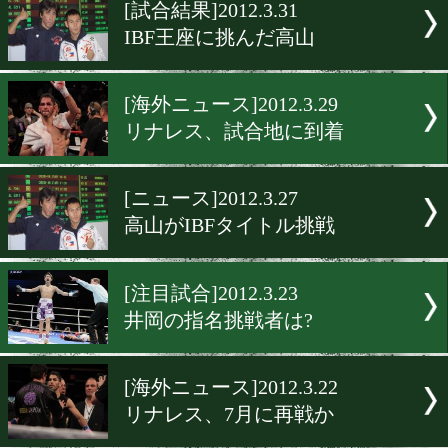
▶
新着
KO KiNG
ダイエット
女子情報
rscproduct
[試合結果]2012.3.31
IBF王座に挑んだ高山
[海外ニュース]2012.3.29
リナレス、試合地に到着
[ニュース]2012.3.27
高山がIBFタイトル挑戦
[注目試合]2012.3.23