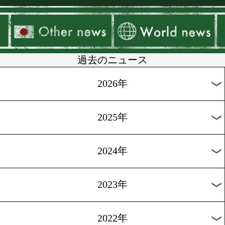
▶
新着
KO KiNG
ダイエット
女子情報
rscproduct
過去のニュース
2026年
2025年