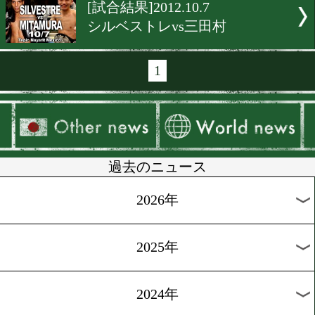
[西岡vsドネア]2012.10.10
頂上決戦の審判員
[動画ニュース]2012.10.9
ドネアもロス入り
[試合結果]2012.10.7
リナレスvsベラスケス
[試合結果]2012.10.7
亀海vsシルバ