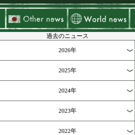
▶
新着
KO KiNG
ダイエット
女子情報
rscproduct
過去のニュース
2026年
2025年