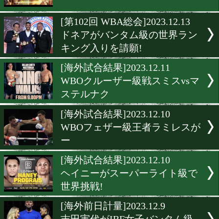
フライ級王座統一戦とSバ
ム級WBA挑戦者決定戦
[海外前日計量]2023.12.16
Showtime Boxing ラスト放
[海外試合結果]2023.12.15
グッドマンが12回戦
[第102回 WBA総会]2023.12.
ドネアがバンタム級の世界
キング入りを請願!
[海外試合結果]2023.12.11