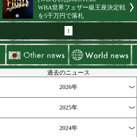
[海外前日計量]2023.12.9
WBO王者ラミレスがエス
と対決!
[前日計量]2023.12.9
プログレイスとヘイニーが
対決!
[海外試合結果]2023.12.3
ガルシア再起戦! vs強打の
ルテ
[海外前日計量]2023.12.2
ガルシア再起戦前日計量