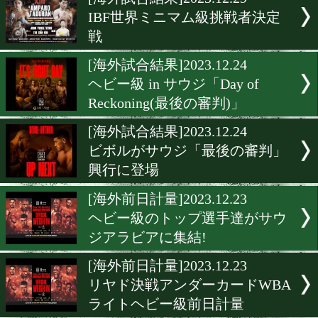
▶
新着
KO KiNG
ダイエット
女子情報
rscproduct
[海外試合結果]2023.12.29
IBF世界ミニマム級挑戦者
戦
[海外試合結果]2023.12.24
ヘビー級 in サウジ「Day of
Reckoning(最後の審判)」
[海外試合結果]2023.12.24
ビボルがサウジ「最後の審
興行に登場
[海外前日計量]2023.12.23