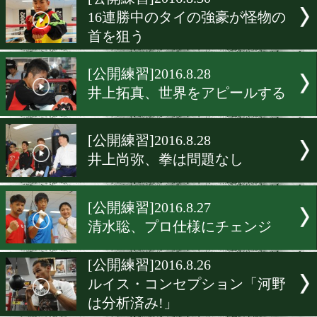
▶
新着
KO KiNG
ダイエット
女子情報
rscproduct
[公開練習]2016.8.30
16連勝中のタイの強豪が怪
首を狙う
[公開練習]2016.8.28
井上拓真、世界をアピール
[公開練習]2016.8.28
井上尚弥、拳は問題なし
[公開練習]2016.8.27