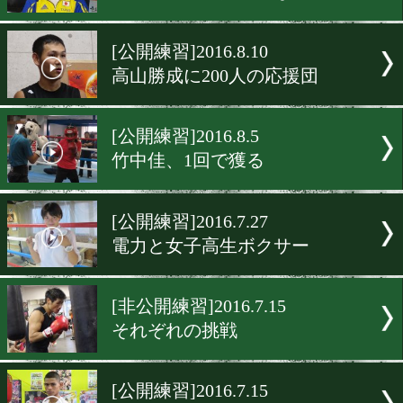
長谷川穂積の覚悟。もう一
界王者へ
[公開練習]2016.8.23
最強挑戦者を相手に後半勝
河野公平
[公開練習]2016.8.12
加納陸「緊張はまだない」
[公開練習]2016.8.10
高山勝成に200人の応援団