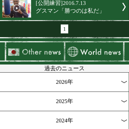
[高山勝成 ニュース]2016.7.1
最先端トレの成果は!?
[公開練習]2016.7.14
加納陸、記録更新を狙う
[公開練習]2016.7.14
リーゼントボクサーは絶好
[非公開練習]2016.7.14
伊藤雅雪、順調な仕上がり