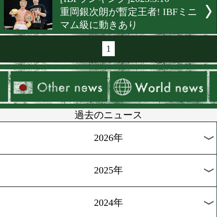
[OPBFランキング]2023.6.16
OPBFライト級に動きあり!
[IBFランキング]2023.6.15
IBF10位に力石政法!
[日本ランキング]2023.5.31
最新日本ランキングをチェ
動きあり。
[WBCランキング]2023.5.26
重岡優大が正式にミニマム
定王者に。