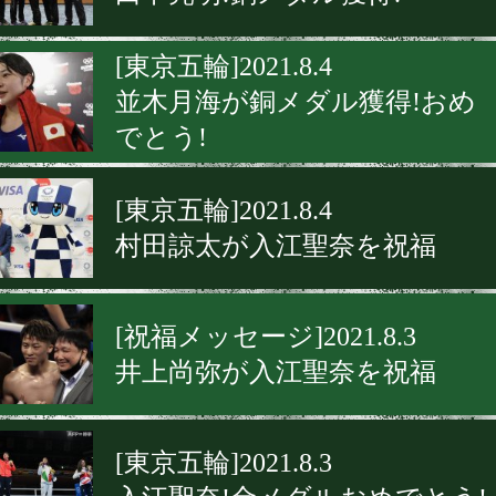
[東京五輪]2021.8.4
並木月海が銅メダル獲得!おめ
でとう!
[東京五輪]2021.8.4
村田諒太が入江聖奈を祝福
[祝福メッセージ]2021.8.3
井上尚弥が入江聖奈を祝福
[東京五輪]2021.8.3