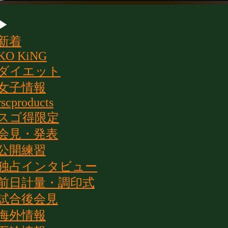
▶
新着
KO KiNG
ダイエット
女子情報
rscproducts
スゴ得限定
会見・発表
公開練習
独占インタビュー
前日計量・調印式
試合後会見
海外情報