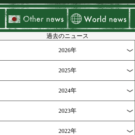
▶
新着
KO KiNG
ダイエット
女子情報
rscproduct
過去のニュース
2026年
2025年