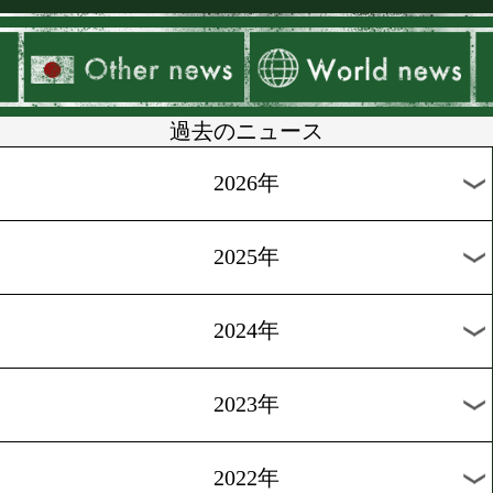
▶
新着
KO KiNG
ダイエット
女子情報
rscproduct
過去のニュース
2026年
2025年