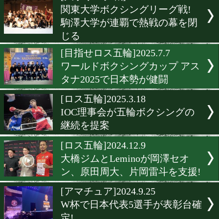
▶
新着
KO KiNG
ダイエット
女子情報
rscproduct
[大学リーグ戦]2025.7.12
関東大学ボクシングリーグ
駒澤大学が連覇で熱戦の幕
じる
[目指せロス五輪]2025.7.7
ワールドボクシングカップ 
タナ2025で日本勢が健闘
[ロス五輪]2025.3.18
IOC理事会が五輪ボクシン
継続を提案