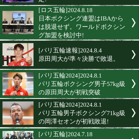
[ロス五輪]2024.12.9
大橋ジムとLeminoが岡澤セ
ン、原田周大、片岡雷斗を
[アマチュア]2024.9.25
W杯で日本代表5選手が表
定!
[ロス五輪]2024.8.18
日本ボクシング連盟はIBA
は脱退せず。ワールドボク
グ加盟を検討中!
[パリ五輪速報]2024.8.4
原田周大が準々決勝で敗退