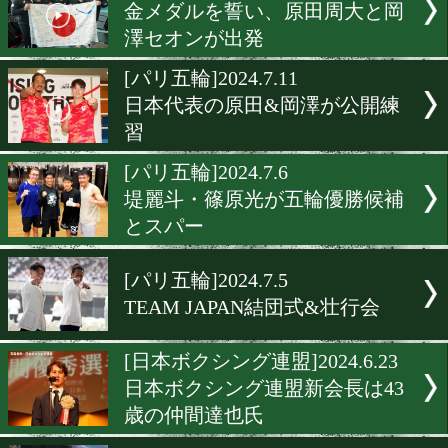
[パリ五輪2024]2024.8.1
パリ五輪ボクシング男子57k
の原田周大が初戦突破
[パリ五輪2024]2024.8.1
パリ五輪男子ボクシング71k
の岡澤セオンが初戦敗退!
[パリ五輪]2024.7.18
金メダルを誓い、原田周大
澤セオンが出発
[パリ五輪]2024.7.11
日本代表の原田&岡澤が公
習