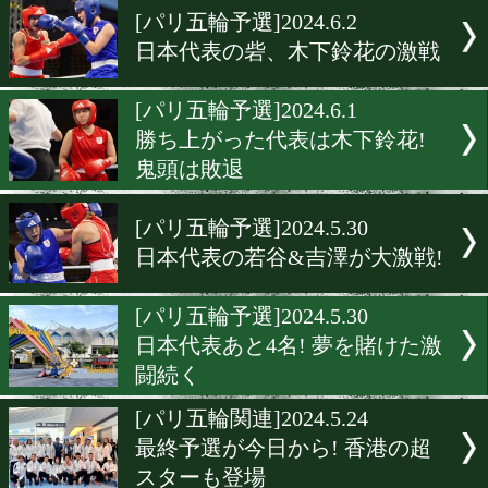
[パリ五輪]2024.7.6
堤麗斗・篠原光が五輪優勝
とスパー
[パリ五輪]2024.7.5
TEAM JAPAN結団式&壮行
[日本ボクシング連盟]2024.6.
日本ボクシング連盟新会長は
歳の仲間達也氏
[パリ五輪予選]2024.6.2
日本代表の砦、木下鈴花の