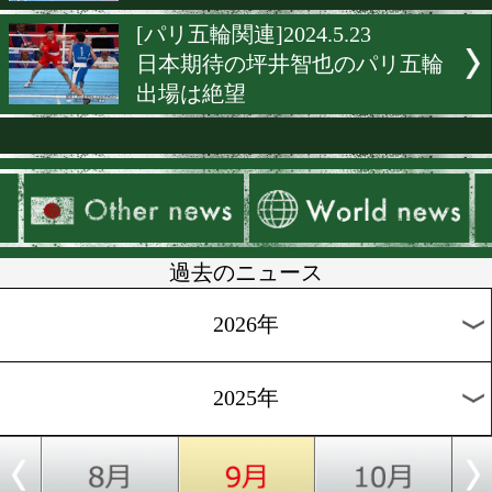
[パリ五輪予選]2024.6.1
勝ち上がった代表は木下鈴
鬼頭は敗退
[パリ五輪予選]2024.5.30
日本代表の若谷&吉澤が大激
[パリ五輪予選]2024.5.30
日本代表あと4名! 夢を賭け
闘続く
[パリ五輪関連]2024.5.24
最終予選が今日から! 香港