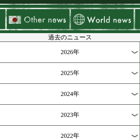
▶
新着
KO KiNG
ダイエット
女子情報
rscproduct
過去のニュース
2026年
2025年