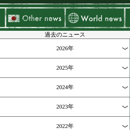
▶
新着
KO KiNG
ダイエット
女子情報
rscproduct
過去のニュース
2026年
2025年