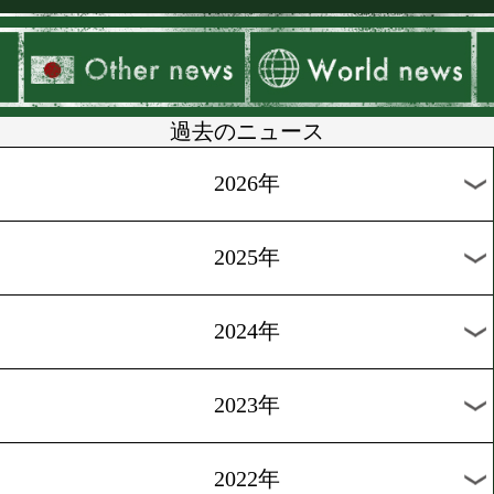
▶
新着
KO KiNG
ダイエット
女子情報
rscproduct
過去のニュース
2026年
2025年