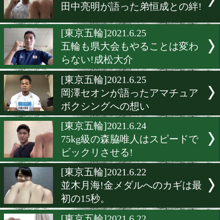
いよいよオリンピック選手
入村!
[東京五輪]2021.6.30
五輪日本代表の並木月海が
恵里と極秘スパー
[東京五輪]2021.6.29
モスクワ五輪幻の日本代表
火を繋いだ!副島保彦さん
[東京五輪]2021.6.25
田中亮明が語った弟恒成と