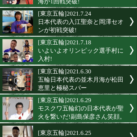
日本代表は全員初戦突破!
明の家族がコメント
[東京五輪]2021.7.26
日本代表の成松大介がおで
陥没骨折で棄権
[東京五輪]2021.7.25
女子フライ級日本代表の並
海が1回戦突破!
[東京五輪]2021.7.24
日本代表の入江聖奈と岡澤
ンが初戦突破!
[東京五輪]2021.7.18