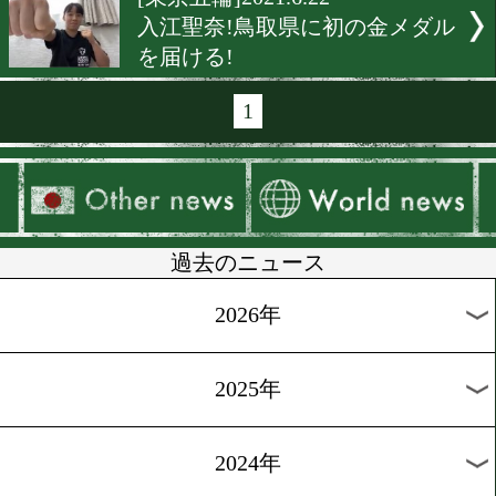
[東京五輪]2021.6.25
五輪も県大会もやることは
らない!成松大介
[東京五輪]2021.6.25
岡澤セオンが語ったアマチ
ボクシングへの想い
[東京五輪]2021.6.24
75kg級の森脇唯人はスピー
ビックリさせる!
[東京五輪]2021.6.22
並木月海!金メダルへのカ
初の15秒。