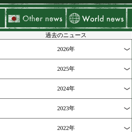
▶
新着
KO KiNG
ダイエット
女子情報
rscproduct
過去のニュース
2026年
2025年