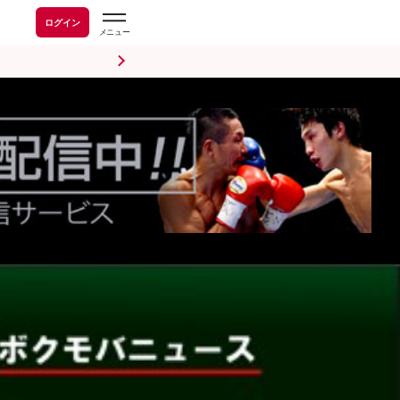
ログイン
前日計量・調印式
試合後会見
海外情報
五輪情報