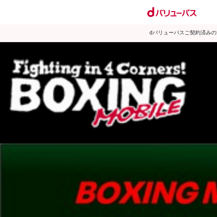
dバリューパスご契約済み
試合日程
試合結果
ランキング
練習動画
2011年10月のニュース
▶
新着
KO KiNG
ダイエット
女子情報
rscproducts