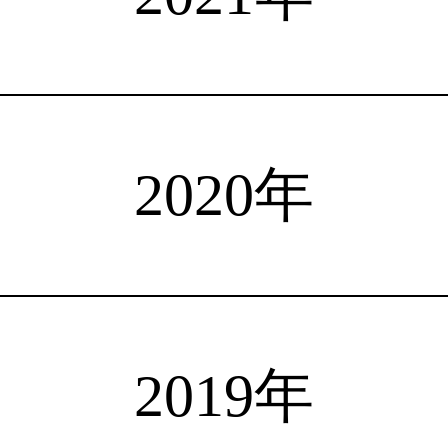
注目選手
海外情報
占い