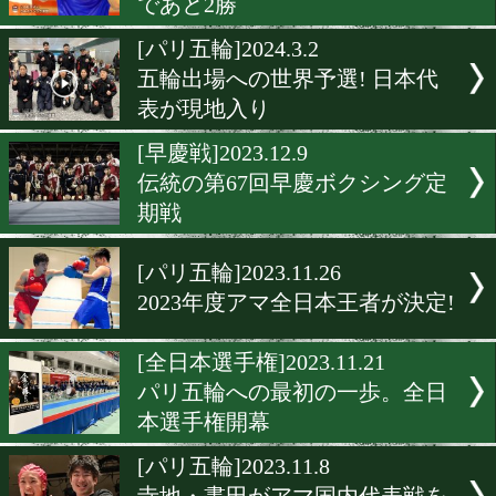
日本大学ボクシング部藤原
新監督の初陣。
[パリ五輪]2024.3.12
激闘! 日本代表の予選通過
決着戦
[パリ五輪]2024.3.10
がんばれニッポン! 予選通
であと2勝
[パリ五輪]2024.3.2
五輪出場への世界予選! 日
表が現地入り
[早慶戦]2023.12.9