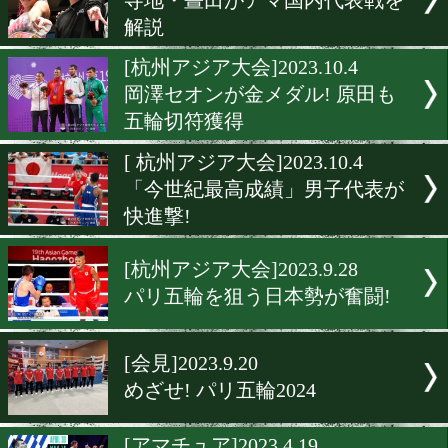
伝統の第67回早慶ボクシン
期戦
[パリ五輪]2023.11.26
2023年度アマ全日本王者が
[全日本選手権]2023.11.21
パリ五輪への最初の一歩。
本選手権開幕
[パリ五輪]2023.11.8
寺地・晝田がアマ国内代表
解説