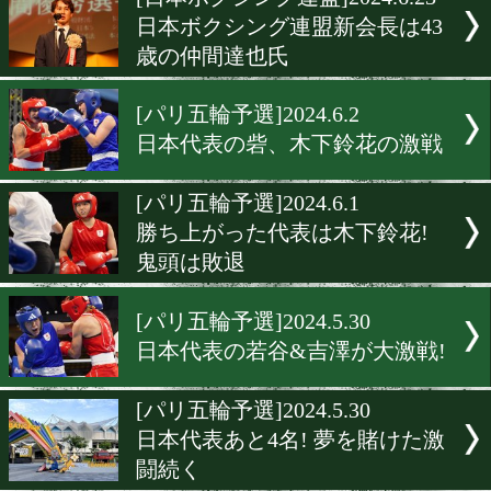
▶
新着
KO KiNG
ダイエット
女子情報
rscproduct
[日本ボクシング連盟]2024.6.
日本ボクシング連盟新会長は
歳の仲間達也氏
[パリ五輪予選]2024.6.2
日本代表の砦、木下鈴花の
[パリ五輪予選]2024.6.1
勝ち上がった代表は木下鈴
鬼頭は敗退
[パリ五輪予選]2024.5.30