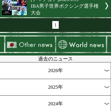
[杭州アジア大会]2023.10.4
岡澤セオンが金メダル! 原
五輪切符獲得
[ 杭州アジア大会]2023.10.4
「今世紀最高成績」男子代
快進撃!
[杭州アジア大会]2023.9.28
パリ五輪を狙う日本勢が奮
[会見]2023.9.20
めざせ! パリ五輪2024