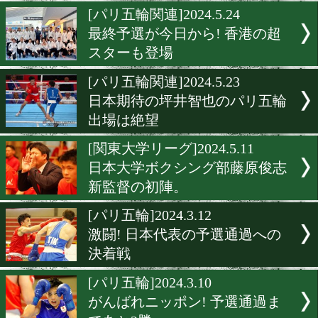
日本代表の若谷&吉澤が大激
[パリ五輪予選]2024.5.30
日本代表あと4名! 夢を賭け
闘続く
[パリ五輪関連]2024.5.24
最終予選が今日から! 香港
スターも登場
[パリ五輪関連]2024.5.23
日本期待の坪井智也のパリ
出場は絶望
[関東大学リーグ]2024.5.11