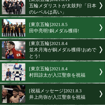
▶
新着
KO KiNG
ダイエット
女子情報
rscproduct
[東京五輪]2021.8.11
五輪メダリストが太鼓判!
のレベルは高い」
[東京五輪]2021.8.5
田中亮明!銅メダル獲得!
[東京五輪]2021.8.4
並木月海が銅メダル獲得!
とう!
[東京五輪]2021.8.4