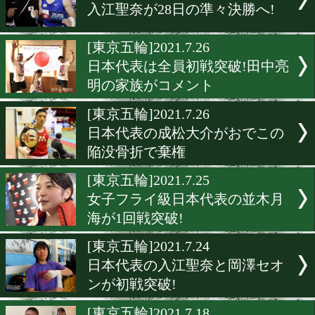
日本代表の森脇唯人が2回
退
[東京五輪]2021.7.28
入江聖奈の銅メダル以上が
[東京五輪]2021.7.27
日本期待の岡澤セオンが2
敗退
[東京五輪]2021.7.26
入江聖奈が28日の準々決勝