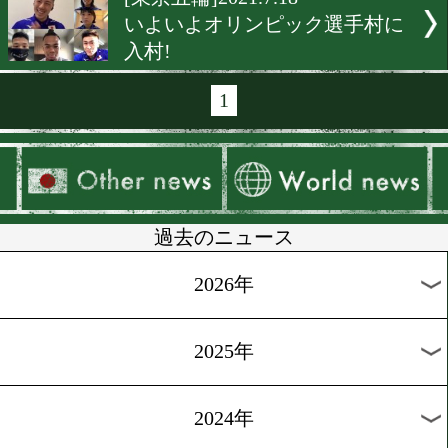
[東京五輪]2021.7.26
日本代表は全員初戦突破!
明の家族がコメント
[東京五輪]2021.7.26
日本代表の成松大介がおで
陥没骨折で棄権
[東京五輪]2021.7.25
女子フライ級日本代表の並
海が1回戦突破!
[東京五輪]2021.7.24
日本代表の入江聖奈と岡澤
ンが初戦突破!