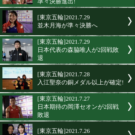
並木月海が準決勝進出!銅
以上決定
[東京五輪]2021.7.31
がんばれ入江聖奈!8月3日(
決勝進出!
[東京五輪]2021.7.31
東京オリンピック田中亮明
準々決勝進出!
[東京五輪]2021.7.29
並木月海が準々決勝へ
[東京五輪]2021.7.29