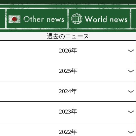
▶
新着
KO KiNG
ダイエット
女子情報
rscproduct
過去のニュース
2026年
2025年