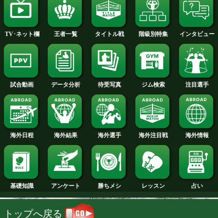
2014年
2013年
2012年
2011年
2010年