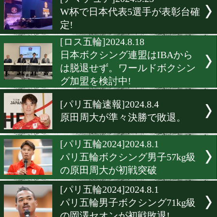
▶
新着
KO KiNG
ダイエット
女子情報
rscproduct
[アマチュア]2024.9.25
W杯で日本代表5選手が表
定!
[ロス五輪]2024.8.18
日本ボクシング連盟はIBA
は脱退せず。ワールドボク
グ加盟を検討中!
[パリ五輪速報]2024.8.4
原田周大が準々決勝で敗退