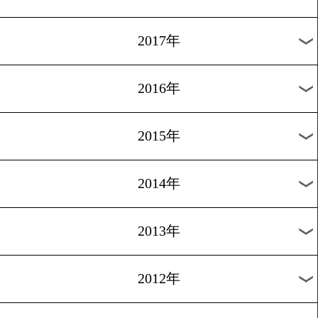
2024年
2023年
2022年
2021年