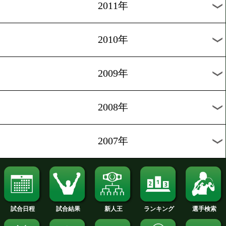
2020年
2019年
2018年
2017年
2016年
2015年