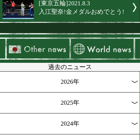
[東京五輪]2021.8.5
田中亮明!銅メダル獲得!
[東京五輪]2021.8.4
並木月海が銅メダル獲得!
とう!
[東京五輪]2021.8.4
村田諒太が入江聖奈を祝福
[祝福メッセージ]2021.8.3
井上尚弥が入江聖奈を祝福