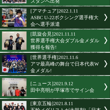
9月の杭州アジア大会、男
表決定!
[帰国]2022.2.2
アジアU-22選手団が帰国
[日本代表出発]2022.1.16
ASBC U-22日本代表がウズ
スタンへ出発
[アマチュア]2022.1.11
ASBC U-22ボクシング選手
会へ選手派遣
[凱旋会見]2021.11.11