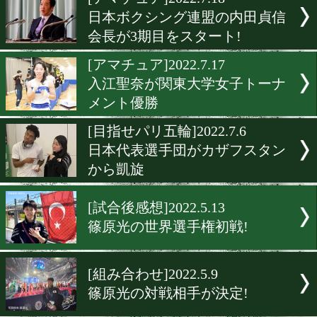
▶
新着
KO KiNG
ダイエット
女子情報
rscproduct
[アマチュア]2022.7.18
日本ボクシング連盟の内田
会長が3期目をスタート!
[アマチュア]2022.7.17
入江聖奈が関東大学女子ト
メント優勝
[目指せパリ五輪]2022.7.6
日本代表選手団がカザフス
から凱旋
[試合後感想]2022.5.13