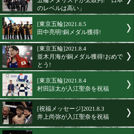
世界選手権大会ダブル金メ
獲得を報告!
[世界選手権]2021.11.6
アマ最高峰の舞台で日本代
金メダル!
[ニュース]2021.9.12
田中亮明が平塚市でサイン
[東京五輪]2021.8.11
五輪メダリストが太鼓判!
のレベルは高い」