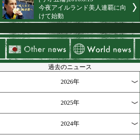
[五輪戦士]2016.12.6
階級を上げて復帰する?
[アジア月間賞]2016.12.1
堤が3つ目の日本史上初!
[戦いたい女たち]2016.11.1
憧れの父と目指せ!オリン
[天才少年を探せ]2016.10.9
「プロの尚弥・五輪の健児
呼ばれたい