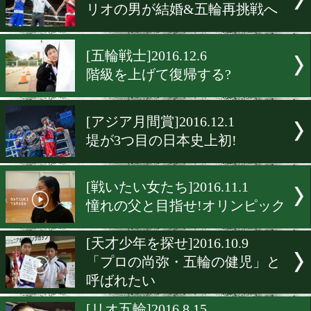
大学リーグ戦ってこんなに
い!
[大学記録]2017.5.25
恒成・拓真に喫した敗北バ
[五輪版]2017.2.10
大阪でも堤駿斗らが年間表
[東京五輪]2017.1.23
リオの男が結婚&五輪再挑