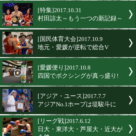
世界一の高校生と田中恒成
が勝負
[高校生情報]2017.11.23
「怪物・井上の再来」は起
か
[特集]2017.10.31
村田諒太～もう一つの新記
[国民体育大会]2017.10.9
地元・愛媛が逆転で総合V