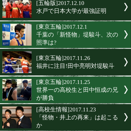
▶
新着
KO KiNG
ダイエット
女子情報
rscproduct
[五輪版]2017.12.10
水戸で日本大学が最強証明
[東京五輪]2017.12.1
千葉の「新怪物」堤駿斗、
照準は?
[東京五輪]2017.11.26
福井に注目!田中亮明対堤
[東京五輪]2017.11.25