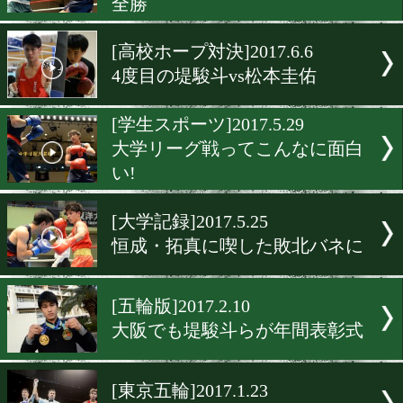
[愛媛便り]2017.10.8
四国でボクシングが真っ盛
[アジア・ユース]2017.7.7
アジアNo.1ホープは堤駿斗
[リーグ戦]2017.6.12
日大・東洋大・芦屋大・近
全勝
[高校ホープ対決]2017.6.6
4度目の堤駿斗vs松本圭佑
[学生スポーツ]2017.5.29