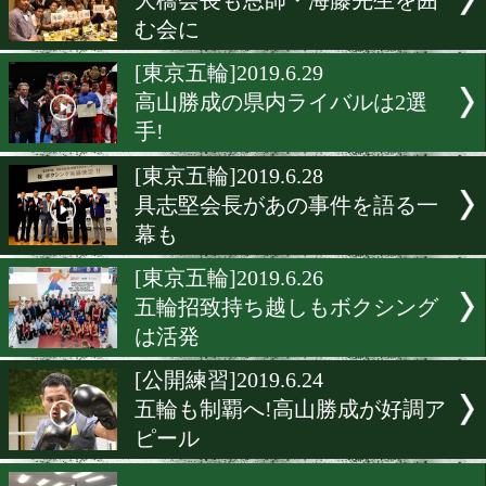
日本代表選考にボックス・
が導入
[東京五輪]2019.7.2
奨学金でボクシング選手&
後を支援
[東京五輪]2019.7.1
佐藤幸治が復活!松田玲奈
選手に
[東京五輪]2019.6.30
大橋会長も恩師・海藤先生
む会に