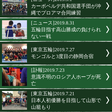
▶
新着
KO KiNG
ダイエット
女子情報
rscproduct
[ニュース]2019.9.1
カーボベルデ共和国選手団
縄でプロアマ合同練習
[ニュース]2019.8.31
五輪目指す高山勝成の負け
ない一戦
[東京五輪]2019.7.27
モンゴルと3度目の静岡合
[訃報]2019.7.23