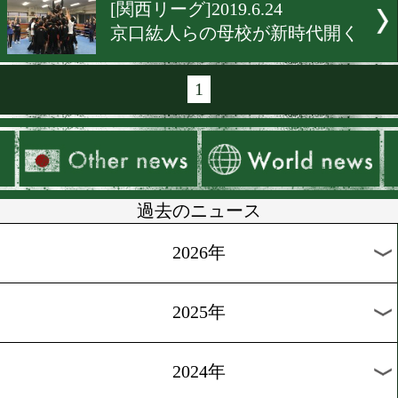
[東京五輪]2019.6.29
高山勝成の県内ライバルは
手!
[東京五輪]2019.6.28
具志堅会長があの事件を語
幕も
[東京五輪]2019.6.26
五輪招致持ち越しもボクシ
は活発
[公開練習]2019.6.24
五輪も制覇へ!高山勝成が
ピール