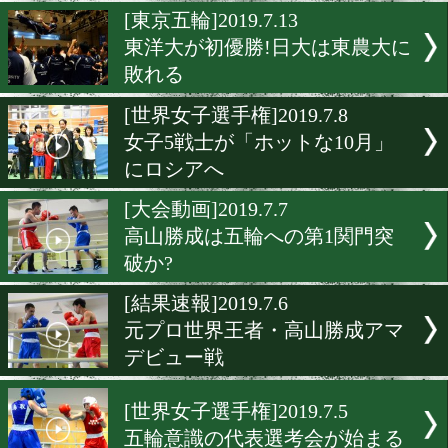
意識不明のロシア人ホープ
亡
[東京五輪]2019.7.21
日本人初優勝を目指して山
山籠もり
[東京五輪]2019.7.13
東洋大が初優勝!日大は東
敗れる
[世界女子選手権]2019.7.8
女子5戦士が「ホットな10
にロシアへ
[大会動画]2019.7.7