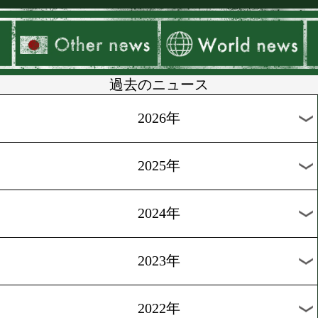
▶
新着
KO KiNG
ダイエット
女子情報
rscproduct
過去のニュース
2026年
2025年