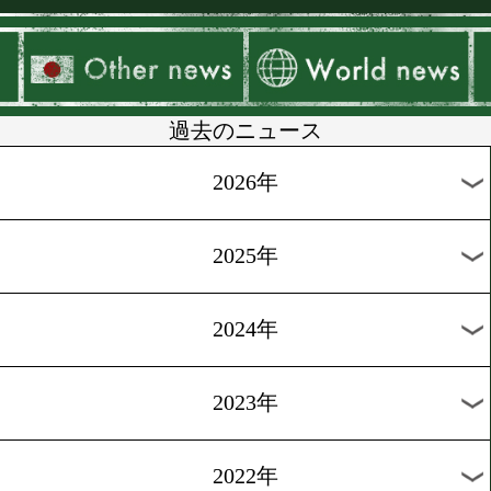
▶
新着
KO KiNG
ダイエット
女子情報
rscproduct
過去のニュース
2026年
2025年