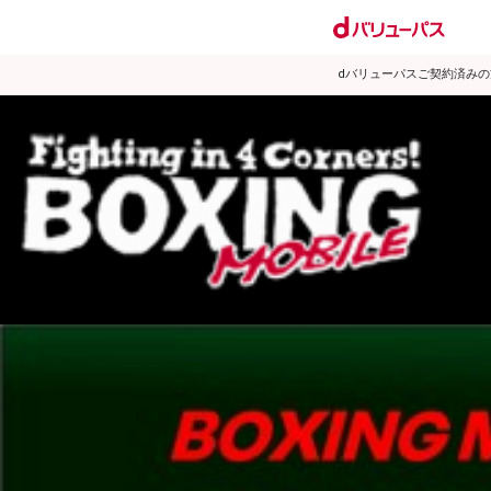
dバリューパスご契約済み
試合日程
試合結果
ランキング
練習動画
2015年12月のニュース
▶
新着
KO KiNG
ダイエット
女子情報
rscproducts