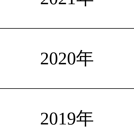
注目選手
海外情報
占い