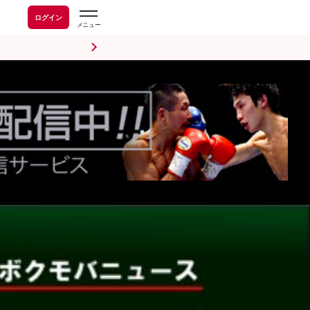
ログイン
前日計量・調印式
試合後会見
海外情報
五輪情報